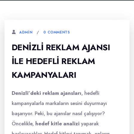
0 COMMENTS
ADMIN
DENIZLI REKLAM AJANSI
İLE HEDEFLI REKLAM
KAMPANYALARI
Denizli’deki reklam ajansları
, hedefli
kampanyalarla markaların sesini duyurmayı
başarıyor. Peki, bu ajanslar nasıl çalışıyor?
Öncelikle,
hedef kitle analizi
yaparak
başlayacaklar. Hedef kitleyi tanımak, onların