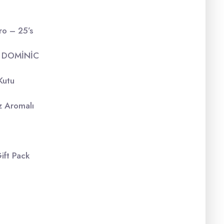
ro – 25’s
ck DOMİNİC
Kutu
z Aromalı
ift Pack