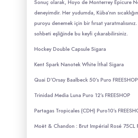
Sonuç olarak, Hoyo de Monterrey Epicure No.
deneyimdir. Her yudumda, Küba’nın sıcaklığını
puroyu denemek için bir fırsat yaratmalısınız. 
sohbeti eşliğinde bu keyfi çıkarabilirsiniz.
Hockey Double Capsule Sigara
Kent Spark Nanotek White İthal Sigara
Quai D’Orsay Baalbeck 50’s Puro FREESHOP
Trinidad Media Luna Puro 12’s FREESHOP
Partagas Tropicales (CDH) Puro10’s FREES
Moët & Chandon : Brut Impérial Rosé 75C