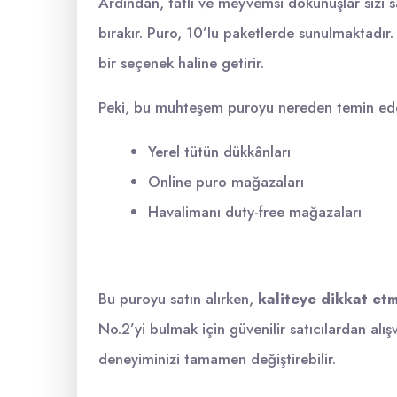
Ardından, tatlı ve meyvemsi dokunuşlar sizi sar
bırakır. Puro, 10’lu paketlerde sunulmaktadı
bir seçenek haline getirir.
Peki, bu muhteşem puroyu nereden temin edebi
Yerel tütün dükkânları
Online puro mağazaları
Havalimanı duty-free mağazaları
Bu puroyu satın alırken,
kaliteye dikkat et
No.2’yi bulmak için güvenilir satıcılardan alı
deneyiminizi tamamen değiştirebilir.