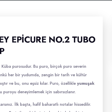
Y EPICURE NO.2 TUBO
P
ir Küba purosudur. Bu puro, birçok puro severin
nkü her bir yudumda, zengin bir tarih ve kültür
ıştır ve bu, onu eşsiz kılar. Puro, özellikle
yumuşak
 bu puroyu deneyimlemek için sabırsızlanır.
sınız. İlk başta, hafif baharatlı notalar hissedilir.