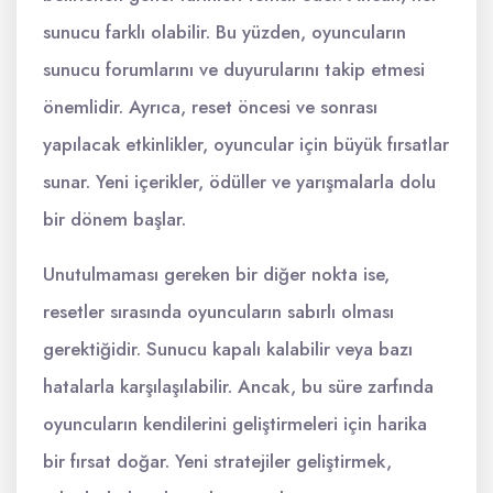
sunucu farklı olabilir. Bu yüzden, oyuncuların
sunucu forumlarını ve duyurularını takip etmesi
önemlidir. Ayrıca, reset öncesi ve sonrası
yapılacak etkinlikler, oyuncular için büyük fırsatlar
sunar. Yeni içerikler, ödüller ve yarışmalarla dolu
bir dönem başlar.
Unutulmaması gereken bir diğer nokta ise,
resetler sırasında oyuncuların sabırlı olması
gerektiğidir. Sunucu kapalı kalabilir veya bazı
hatalarla karşılaşılabilir. Ancak, bu süre zarfında
oyuncuların kendilerini geliştirmeleri için harika
bir fırsat doğar. Yeni stratejiler geliştirmek,