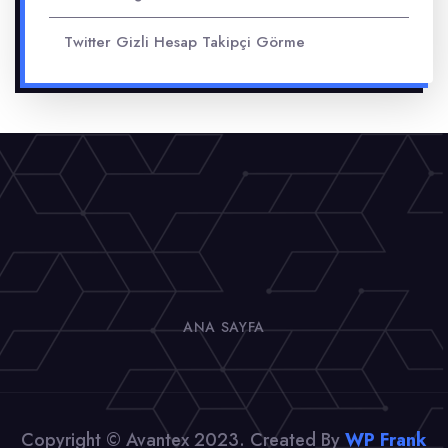
Twitter Gizli Hesap Takipçi Görme
ANA SAYFA
Copyright © Avantex 2023. Created By
WP Frank