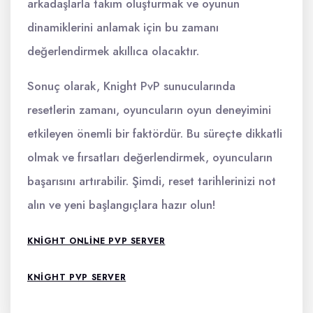
arkadaşlarla takım oluşturmak ve oyunun
dinamiklerini anlamak için bu zamanı
değerlendirmek akıllıca olacaktır.
Sonuç olarak, Knight PvP sunucularında
resetlerin zamanı, oyuncuların oyun deneyimini
etkileyen önemli bir faktördür. Bu süreçte dikkatli
olmak ve fırsatları değerlendirmek, oyuncuların
başarısını artırabilir. Şimdi, reset tarihlerinizi not
alın ve yeni başlangıçlara hazır olun!
KNIGHT ONLINE PVP SERVER
KNIGHT PVP SERVER