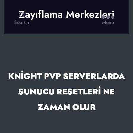
Zayıflama Merkezleri
Search
Menu
KNIGHT PVP SERVERLARDA
SUNUCU RESETLERI NE
ZAMAN OLUR