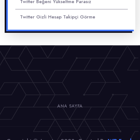
Twitter Beğeni Yükseltme Parasız
Twitter Gizli Hesap Takipçi Görme
ANA SAYFA