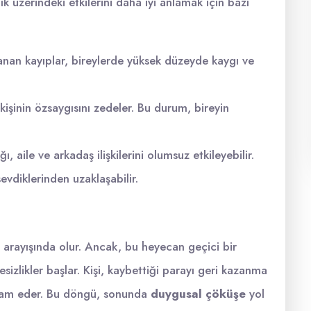
lık üzerindeki etkilerini daha iyi anlamak için bazı
an kayıplar, bireylerde yüksek düzeyde kaygı ve
işinin özsaygısını zedeler. Bu durum, bireyin
, aile ve arkadaş ilişkilerini olumsuz etkileyebilir.
sevdiklerinden uzaklaşabilir.
 arayışında olur. Ancak, bu heyecan geçici bir
izlikler başlar. Kişi, kaybettiği parayı geri kazanma
vam eder. Bu döngü, sonunda
duygusal çöküşe
yol