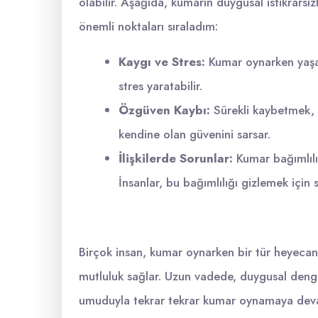
olabilir. Aşağıda, kumarın duygusal istikrarsız
önemli noktaları sıraladım:
Kaygı ve Stres:
Kumar oynarken yaşan
stres yaratabilir.
Özgüven Kaybı:
Sürekli kaybetmek, k
kendine olan güvenini sarsar.
İlişkilerde Sorunlar:
Kumar bağımlılığı
İnsanlar, bu bağımlılığı gizlemek için 
Birçok insan, kumar oynarken bir tür heyecan
mutluluk sağlar. Uzun vadede, duygusal denges
umuduyla tekrar tekrar kumar oynamaya de