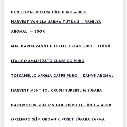
DON TOMAS ROTHSCHILD PURO – 10’S
HARVEST VANILLA SARMA TÜTÜNÜ – VANILYA
AROMALI – 30GR
MAC BAREN VANILLA TOFFEE CREAM PIPO TÜTÜNÜ
ITALICO AMMEZZATO CLASSICO PURO
TOSCANELLO AROMA CAFFE PURO – KAHVE AROMALI
HARVEST MENTHOL CRUSH SUPERSLIM SIGARA
BACKWOODS BLACK’N GOLD PIPO TÜTÜNÜ – 43GR
GREENGO SLIM ORGANIK POŞET SIGARA SARMA