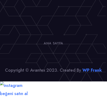
ANA SAYFA
Copyright © Avantex 2023. Created By
WP Frank