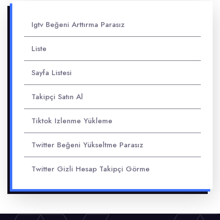
Igtv Beğeni Arttırma Parasız
Liste
Sayfa Listesi
Takipçi Satın Al
Tiktok Izlenme Yükleme
Twitter Beğeni Yükseltme Parasız
Twitter Gizli Hesap Takipçi Görme