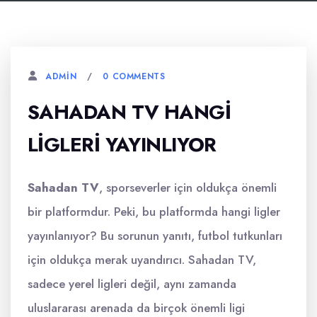
0 COMMENTS
ADMIN
SAHADAN TV HANGI
LIGLERI YAYINLIYOR
Sahadan TV
, sporseverler için oldukça önemli
bir platformdur. Peki, bu platformda hangi ligler
yayınlanıyor? Bu sorunun yanıtı, futbol tutkunları
için oldukça merak uyandırıcı. Sahadan TV,
sadece yerel ligleri değil, aynı zamanda
uluslararası arenada da birçok önemli ligi