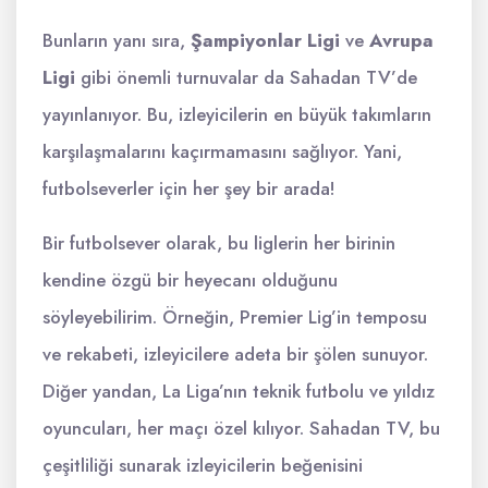
Bunların yanı sıra,
Şampiyonlar Ligi
ve
Avrupa
Ligi
gibi önemli turnuvalar da Sahadan TV’de
yayınlanıyor. Bu, izleyicilerin en büyük takımların
karşılaşmalarını kaçırmamasını sağlıyor. Yani,
futbolseverler için her şey bir arada!
Bir futbolsever olarak, bu liglerin her birinin
kendine özgü bir heyecanı olduğunu
söyleyebilirim. Örneğin, Premier Lig’in temposu
ve rekabeti, izleyicilere adeta bir şölen sunuyor.
Diğer yandan, La Liga’nın teknik futbolu ve yıldız
oyuncuları, her maçı özel kılıyor. Sahadan TV, bu
çeşitliliği sunarak izleyicilerin beğenisini