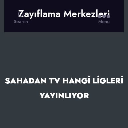
Zayıflama Merkezleri
Search
Menu
SAHADAN TV HANGI LIGLERI
YAYINLIYOR