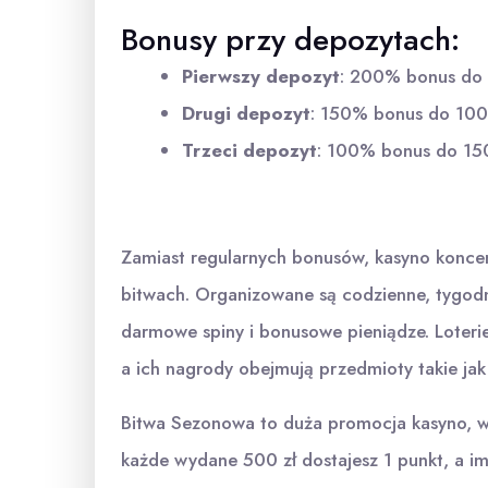
Bonusy przy depozytach:
Pierwszy depozyt
: 200% bonus do 
Drugi depozyt
: 150% bonus do 100
Trzeci depozyt
: 100% bonus do 150
Zamiast regularnych bonusów, kasyno koncent
bitwach. Organizowane są codzienne, tygodn
darmowe spiny i bonusowe pieniądze. Loterie
a ich nagrody obejmują przedmioty takie jak
Bitwa Sezonowa to duża promocja kasyno, w 
każde wydane 500 zł dostajesz 1 punkt, a im 