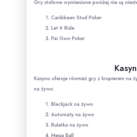
Gry stołowe wymienione poniżej nie są niest
Caribbean Stud Poker
Let It Ride
Pai Gow Poker
Kasyn
Kasyno oferuje również gry z krupierem na ż
na żywo:
Blackjack na żywo
Automaty na żywo
Ruletka na żywo
Mega Ball