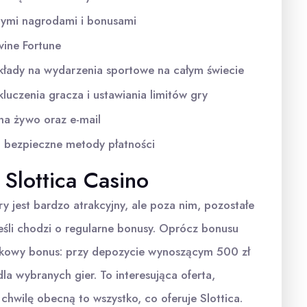
nymi nagrodami i bonusami
ine Fortune
kłady na wydarzenia sportowe na całym świecie
luczenia gracza i ustawiania limitów gry
na żywo oraz e-mail
i bezpieczne metody płatności
Slottica Casino
y jest bardzo atrakcyjny, ale poza nim, pozostałe
eśli chodzi o regularne bonusy. Oprócz bonusu
atkowy bonus: przy depozycie wynoszącym 500 zł
 wybranych gier. To interesująca oferta,
chwilę obecną to wszystko, co oferuje Slottica.