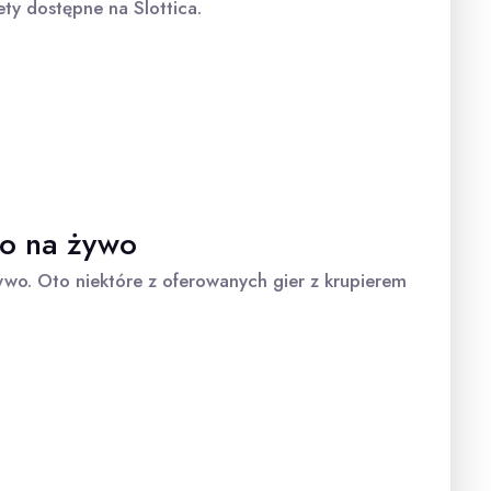
ety dostępne na Slottica.
o na żywo
ywo. Oto niektóre z oferowanych gier z krupierem