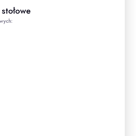
 stołowe
wych: