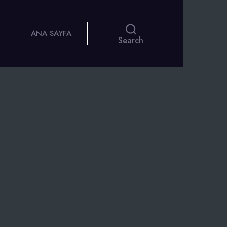
ANA SAYFA
Search