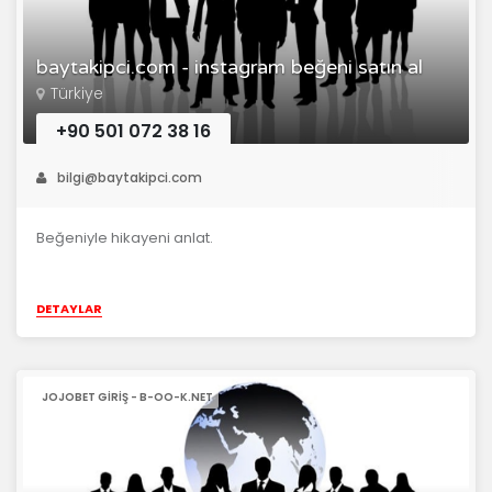
baytakipci.com - instagram beğeni satın al
Türkiye
+90 501 072 38 16
bilgi@baytakipci.com
Beğeniyle hikayeni anlat.
DETAYLAR
JOJOBET GIRIŞ - B-OO-K.NET