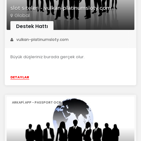
slot siteleri - vulkan-platinumsloty.com
Global
Destek Hattı
vulkan-platinumsloty.com
Büyük düşleriniz burada gerçek olur.
DETAYLAR
ARKAPI.APP - PASSPORT OCR