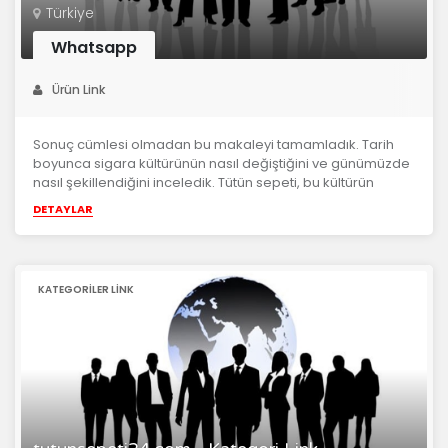
Türkiye
Whatsapp
Ürün Link
Sonuç cümlesi olmadan bu makaleyi tamamladık. Tarih
boyunca sigara kültürünün nasıl değiştiğini ve günümüzde
nasıl şekillendiğini inceledik. Tütün sepeti, bu kültürün
sembolik bi...
DETAYLAR
KATEGORILER LINK