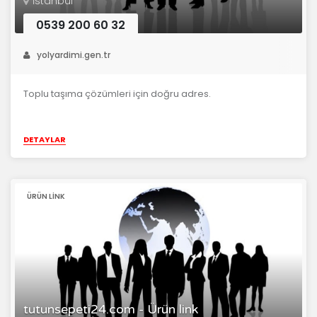
İstanbul
0539 200 60 32
yolyardimi.gen.tr
Toplu taşıma çözümleri için doğru adres.
DETAYLAR
ÜRÜN LİNK
tutunsepeti24.com - Ürün link