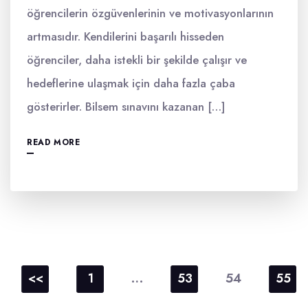
öğrencilerin özgüvenlerinin ve motivasyonlarının
artmasıdır. Kendilerini başarılı hisseden
öğrenciler, daha istekli bir şekilde çalışır ve
hedeflerine ulaşmak için daha fazla çaba
gösterirler. Bilsem sınavını kazanan […]
READ MORE
Yazı
sayfalaması
…
54
<<
1
53
55