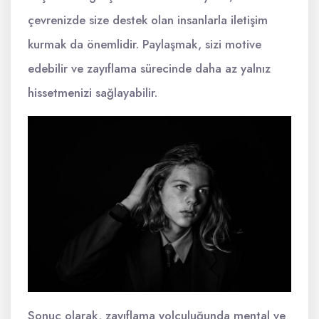
çevrenizde size destek olan insanlarla iletişim
kurmak da önemlidir. Paylaşmak, sizi motive
edebilir ve zayıflama sürecinde daha az yalnız
hissetmenizi sağlayabilir.
Sonuç olarak, zayıflama yolculuğunda mental ve