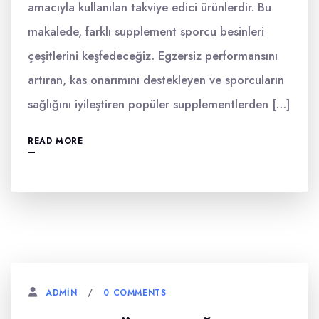
amacıyla kullanılan takviye edici ürünlerdir. Bu
makalede, farklı supplement sporcu besinleri
çeşitlerini keşfedeceğiz. Egzersiz performansını
artıran, kas onarımını destekleyen ve sporcuların
sağlığını iyileştiren popüler supplementlerden […]
READ MORE
0 COMMENTS
ADMIN