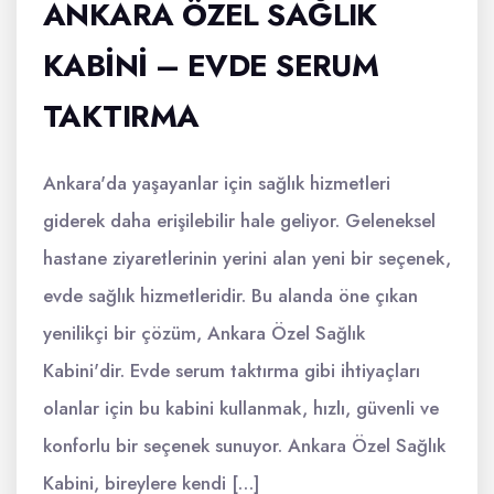
ANKARA ÖZEL SAĞLIK
KABINI – EVDE SERUM
TAKTIRMA
Ankara'da yaşayanlar için sağlık hizmetleri
giderek daha erişilebilir hale geliyor. Geleneksel
hastane ziyaretlerinin yerini alan yeni bir seçenek,
evde sağlık hizmetleridir. Bu alanda öne çıkan
yenilikçi bir çözüm, Ankara Özel Sağlık
Kabini'dir. Evde serum taktırma gibi ihtiyaçları
olanlar için bu kabini kullanmak, hızlı, güvenli ve
konforlu bir seçenek sunuyor. Ankara Özel Sağlık
Kabini, bireylere kendi […]