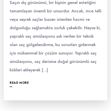
Saçın dış görünümü, bir kişinin genel estetiğini
tamamlayan önemli bir unsurdur. Ancak, ince telli
veya seyrek saçlar bazen istenilen hacmi ve
dolgunluğu sağlamakta zorluk çekebilir. Neyse ki,
yapraklı saç simülasyonu adı verilen bir teknik
olan saç gölgelendirme, bu sorunları gidermek
için mükemmel bir çözüm sunuyor. Yapraklı saç
simülasyonu, saç derisine doğal görünümlü saç
kökleri ekleyerek […]
READ MORE