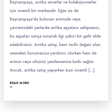
Bayrampaşa, antika severler ve koleksiyonerler
için önemli bir merkezdir. Eğer siz de
Bayrampaşa'da bulunan evinizde veya
çevrenizdeki yerlerde antika eşyalara sahipseniz,
bu eşyaları satışa sunarak ilgi çekici bir gelir elde
edebilirsiniz. Antika satışı, hem tarihi değeri olan
nesneleri korumanıza yardımcı olurken hem de
evinizi veya ofisinizi yenilemenize katkı sağlar.
Ancak, antika satışı yaparken bazı önemli […]
READ MORE