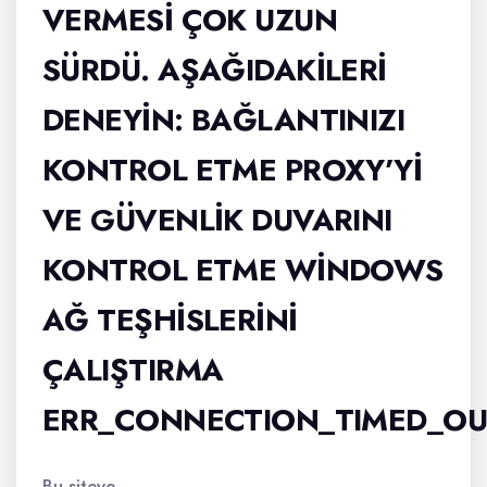
VERMESI ÇOK UZUN
SÜRDÜ. AŞAĞIDAKILERI
DENEYIN: BAĞLANTINIZI
KONTROL ETME PROXY’YI
VE GÜVENLIK DUVARINI
KONTROL ETME WINDOWS
AĞ TEŞHISLERINI
ÇALIŞTIRMA
ERR_CONNECTION_TIMED_OU
Bu siteye